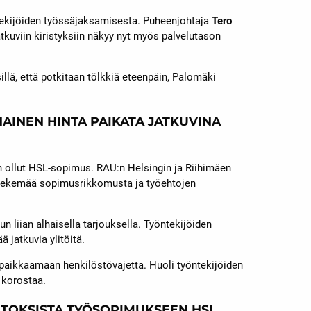
ntekijöiden työssäjaksamisesta. Puheenjohtaja
Tero
tkuviin kiristyksiin näkyy nyt myös palvelutason
illä, että potkitaan tölkkiä eteenpäin, Palomäki
HAINEN HINTA PAIKATA JATKUVINA
 on ollut HSL-sopimus. RAU:n Helsingin ja Riihimäen
:n tekemää sopimusrikkomusta ja työehtojen
n liian alhaisella tarjouksella. Työntekijöiden
 jatkuvia ylitöitä.
nä paikkaamaan henkilöstövajetta. Huoli työntekijöiden
 korostaa.
UUTOKSISTA TYÖSOPIMUKSEEN HSL