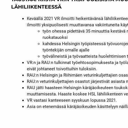
LÄHILIIKENTEESSÄ
Keväällä 2021 VR ilmoitti heikentävänsä lähiliikenteen
ilmoitti yksipuolisesti muuttavansa vakiintuneita käy
työn ohessa pidettävä 35 minuuttia kestävä 
ruokatauoksi
kahdessa Helsingin työpisteessä työvuoroje
työntekijän omalle ajalle
työvälineistä ja työvaatteista huolehtimisen 
VR:n ja RAU:n tulkinnat työehtosopimuksesta ja työl
eivät johtaneet toivottuihin tuloksiin.
RAU:n Helsingin ja Riihimäen veturinkuljettajien osas
RAU:n veturinkuljettajien osastot järjestivät asiast
RAU jätti haasteen Helsingin käräjäoikeuteen touk
muuttamisesta. Haaste koskee HSL lähiliikenteen vetu
VR vastasi kanteeseen syyskuun lopussa 2021.
Asia on etenemässä käräjäoikeuden käsittelyyn näil