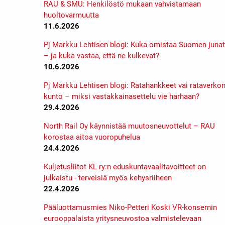
RAU & SMU: Henkilöstö mukaan vahvistamaan
huoltovarmuutta
11.6.2026
Pj Markku Lehtisen blogi: Kuka omistaa Suomen junat
– ja kuka vastaa, että ne kulkevat?
10.6.2026
Pj Markku Lehtisen blogi: Ratahankkeet vai rataverko
kunto – miksi vastakkainasettelu vie harhaan?
29.4.2026
North Rail Oy käynnistää muutosneuvottelut – RAU
korostaa aitoa vuoropuhelua
24.4.2026
Kuljetusliitot KL ry:n eduskuntavaalitavoitteet on
julkaistu - terveisiä myös kehysriiheen
22.4.2026
Pääluottamusmies Niko-Petteri Koski VR-konsernin
eurooppalaista yritysneuvostoa valmistelevaan