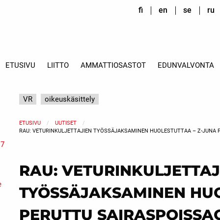
fi
en
se
ru
ETUSIVU
LIITTO
AMMATTIOSASTOT
EDUNVALVONTA
VR
oikeuskäsittely
ETUSIVU
UUTISET
RAU: VETURINKULJETTAJIEN TYÖSSÄJAKSAMINEN HUOLESTUTTAA – Z-JUNA 
 7
RAU: VETURINKULJETTAJ
e
TYÖSSÄJAKSAMINEN HUO
PERUTTU SAIRASPOISSA