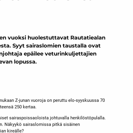
jen vuoksi huolestuttavat Rautatiealan
sta. Syyt sairaslomien taustalla ovat
johtaja epäilee veturinkuljettajien
levan lopussa.
mukaan Z-junan vuoroja on peruttu elo-syyskuussa 70
teensä 250 kertaa.
iset sairaspoissaoloista johtuvalla henkilöstöpulalla.
 on. Näkyykö sairaslomissa pitkä sisäinen
ian kireälle?