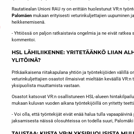
Rautatiealan Unioni RAU ry on erittäin huolestunut VR:n työ
Palomäen
mukaan erityisesti veturinkuljettajien uupuminen ja
heikkenemisenä.
u
- Yhtiössä on paljon ratkaistavia ongelmia ja ne eivät ratkea s
kommentoi.
HSL LÄHILIIKENNE: YRITETÄÄNKÖ LIIAN AL
YLITÖINÄ?
Pitkäaikaisena riitakapulana yhtiön ja työntekijöiden välillä
veturinkuljettajien osastot ilmaisivat mieltään keväällä VR
yksipuolista muuttamista vastaan.
Osastot katsovat VR:n osallistuneen HSL-alueen hintakilpailuu
mukaan kuluvan vuoden aikana työntekijöillä on yritetty teettää
- Voi olla, että työntekijät eivät enää halua tulla vapaapäivi
jaksamisesta näissä olosuhteissa on todella suuri, Palomäki
TAUSTAA: KIISTA VR:N YKSIPUOLISISTA M