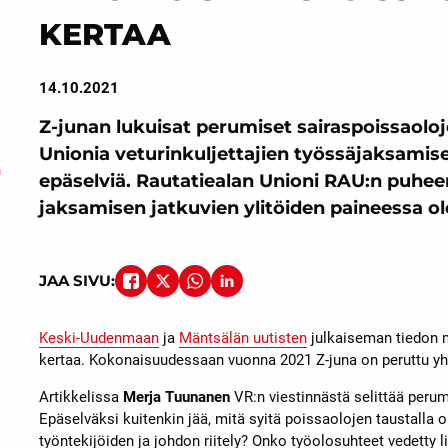
KERTAA
14.10.2021
Z-junan lukuisat perumiset sairaspoissaolo
Unionia veturinkuljettajien työssäjaksamise
n
epäselviä. Rautatiealan Unioni RAU:n puheen
jaksamisen jatkuvien ylitöiden paineessa o
JAA SIVU:
Keski-Uudenmaan
ja
Mäntsälän uutisten
julkaiseman tiedon 
kertaa. Kokonaisuudessaan vuonna 2021 Z-juna on peruttu yh
Artikkelissa
Merja Tuunanen
VR:n viestinnästä selittää perum
Epäselväksi kuitenkin jää, mitä syitä poissaolojen taustalla
työntekijöiden ja johdon riitely? Onko työolosuhteet vedetty li