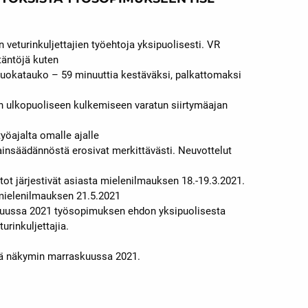
 veturinkuljettajien työehtoja yksipuolisesti. VR
täntöjä kuten
ruokatauko – 59 minuuttia kestäväksi, palkattomaksi
n ulkopuoliseen kulkemiseen varatun siirtymäajan
työajalta omalle ajalle
ainsäädännöstä erosivat merkittävästi. Neuvottelut
tot järjestivät asiasta mielenilmauksen 18.-19.3.2021.
a mielenilmauksen 21.5.2021
okuussa 2021 työsopimuksen ehdon yksipuolisesta
rinkuljettajia.
lä näkymin marraskuussa 2021.