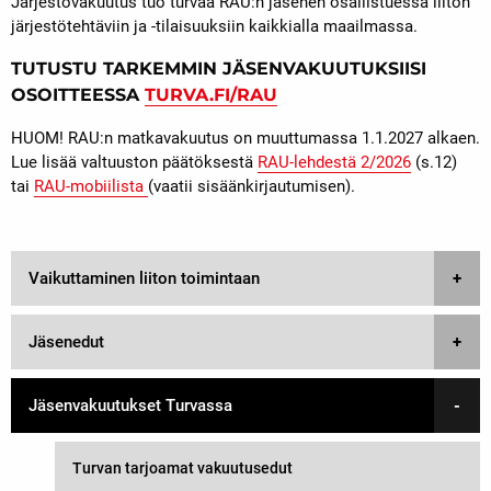
Järjestövakuutus tuo turvaa RAU:n jäsenen osallistuessa liiton
järjestötehtäviin ja -tilaisuuksiin kaikkialla maailmassa.
TUTUSTU TARKEMMIN JÄSENVAKUUTUKSIISI
OSOITTEESSA
TURVA.FI/RAU
HUOM! RAU:n matkavakuutus on muuttumassa 1.1.2027 alkaen.
Lue lisää valtuuston päätöksestä
RAU-lehdestä 2/2026
(s.12)
tai
RAU-mobiilista
(vaatii sisäänkirjautumisen).
Vaikuttaminen liiton toimintaan
Jäsenedut
Jäsenvakuutukset Turvassa
Turvan tarjoamat vakuutusedut