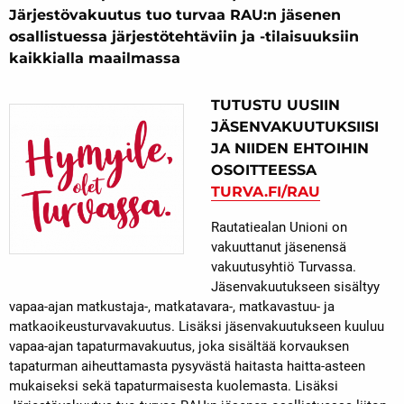
Järjestövakuutus tuo turvaa RAU:n jäsenen
osallistuessa järjestötehtäviin ja -tilaisuuksiin
kaikkialla maailmassa
TUTUSTU UUSIIN
JÄSENVAKUUTUKSIISI
JA NIIDEN EHTOIHIN
OSOITTEESSA
TURVA.FI/RAU
Rautatiealan Unioni on
vakuuttanut jäsenensä
vakuutusyhtiö Turvassa.
Jäsenvakuutukseen sisältyy
vapaa-ajan matkustaja-, matkatavara-, matkavastuu- ja
matkaoikeusturvavakuutus. Lisäksi jäsenvakuutukseen kuuluu
vapaa-ajan tapaturmavakuutus, joka sisältää korvauksen
tapaturman aiheuttamasta pysyvästä haitasta haitta-asteen
mukaiseksi sekä tapaturmaisesta kuolemasta. Lisäksi