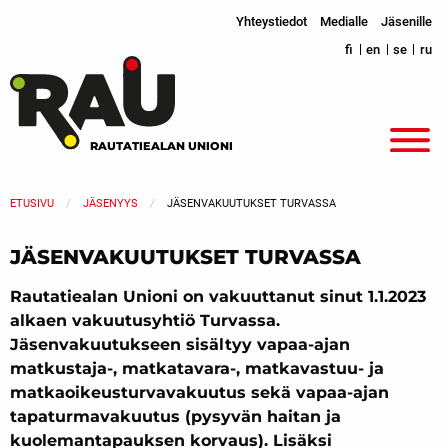
Yhteystiedot
Medialle
Jäsenille
fi
en
se
ru
RAUTATIEALAN UNIONI
ETUSIVU
JÄSENYYS
JÄSENVAKUUTUKSET TURVASSA
JÄSENVAKUUTUKSET TURVASSA
Rautatiealan Unioni on vakuuttanut sinut 1.1.2023
alkaen vakuutusyhtiö Turvassa.
Jäsenvakuutukseen sisältyy vapaa-ajan
matkustaja-, matkatavara-, matkavastuu- ja
matkaoikeusturvavakuutus sekä vapaa-ajan
tapaturmavakuutus (pysyvän haitan ja
kuolemantapauksen korvaus). Lisäksi