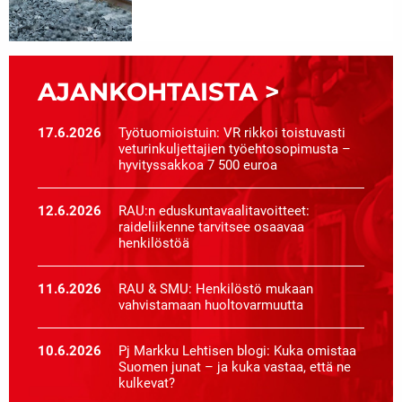
AJANKOHTAISTA
>
17.6.2026
Työtuomioistuin: VR rikkoi toistuvasti
veturinkuljettajien työehtosopimusta –
hyvityssakkoa 7 500 euroa
12.6.2026
RAU:n eduskuntavaalitavoitteet:
raideliikenne tarvitsee osaavaa
henkilöstöä
11.6.2026
RAU & SMU: Henkilöstö mukaan
vahvistamaan huoltovarmuutta
10.6.2026
Pj Markku Lehtisen blogi: Kuka omistaa
Suomen junat – ja kuka vastaa, että ne
kulkevat?