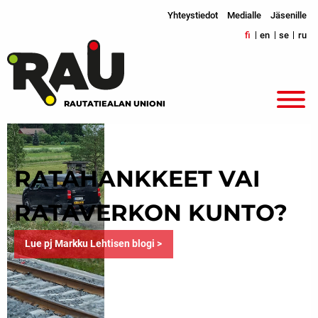
Yhteystiedot
Medialle
Jäsenille
fi
en
se
ru
RAUTATIEALAN UNIONI
RATAHANKKEET VAI
RATAVERKON KUNTO?
Lue pj Markku Lehtisen blogi >