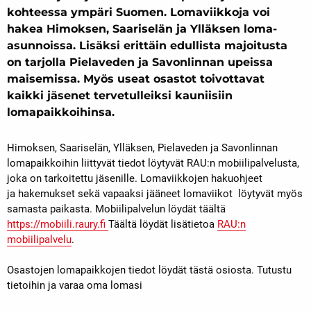
kohteessa ympäri Suomen. Lomaviikkoja voi
hakea Himoksen, Saariselän ja Ylläksen loma-
asunnoissa. Lisäksi erittäin edullista majoitusta
on tarjolla Pielaveden ja Savonlinnan upeissa
maisemissa. Myös useat osastot toivottavat
kaikki jäsenet tervetulleiksi kauniisiin
lomapaikkoihinsa.
Himoksen, Saariselän, Ylläksen, Pielaveden ja Savonlinnan
lomapaikkoihin liittyvät tiedot löytyvät RAU:n mobiilipalvelusta,
joka on tarkoitettu jäsenille. Lomaviikkojen hakuohjeet
ja hakemukset sekä vapaaksi jääneet lomaviikot löytyvät myös
samasta paikasta. Mobiilipalvelun löydät täältä
https://mobiili.raury.fi
Täältä löydät lisätietoa
RAU:n
mobiilipalvelu
.
Osastojen lomapaikkojen tiedot löydät tästä osiosta. Tutustu
tietoihin ja varaa oma lomasi