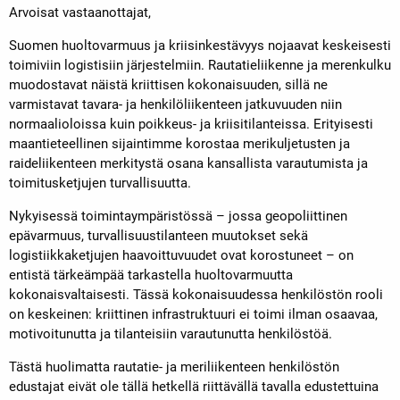
Arvoisat vastaanottajat,
Suomen huoltovarmuus ja kriisinkestävyys nojaavat keskeisesti
toimiviin logistisiin järjestelmiin. Rautatieliikenne ja merenkulku
muodostavat näistä kriittisen kokonaisuuden, sillä ne
varmistavat tavara- ja henkilöliikenteen jatkuvuuden niin
normaalioloissa kuin poikkeus- ja kriisitilanteissa. Erityisesti
maantieteellinen sijaintimme korostaa merikuljetusten ja
raideliikenteen merkitystä osana kansallista varautumista ja
toimitusketjujen turvallisuutta.
Nykyisessä toimintaympäristössä – jossa geopoliittinen
epävarmuus, turvallisuustilanteen muutokset sekä
logistiikkaketjujen haavoittuvuudet ovat korostuneet – on
entistä tärkeämpää tarkastella huoltovarmuutta
kokonaisvaltaisesti. Tässä kokonaisuudessa henkilöstön rooli
on keskeinen: kriittinen infrastruktuuri ei toimi ilman osaavaa,
motivoitunutta ja tilanteisiin varautunutta henkilöstöä.
Tästä huolimatta rautatie- ja meriliikenteen henkilöstön
edustajat eivät ole tällä hetkellä riittävällä tavalla edustettuina