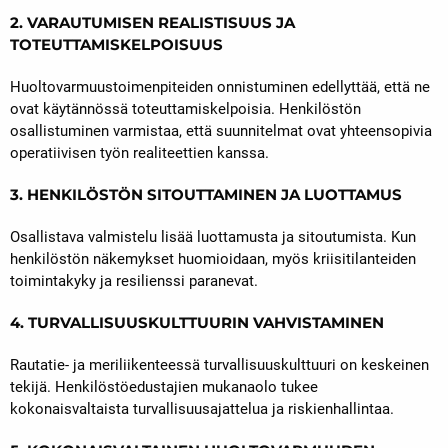
2. VARAUTUMISEN REALISTISUUS JA
TOTEUTTAMISKELPOISUUS
Huoltovarmuustoimenpiteiden onnistuminen edellyttää, että ne
ovat käytännössä toteuttamiskelpoisia. Henkilöstön
osallistuminen varmistaa, että suunnitelmat ovat yhteensopivia
operatiivisen työn realiteettien kanssa.
3. HENKILÖSTÖN SITOUTTAMINEN JA LUOTTAMUS
Osallistava valmistelu lisää luottamusta ja sitoutumista. Kun
henkilöstön näkemykset huomioidaan, myös kriisitilanteiden
toimintakyky ja resilienssi paranevat.
4. TURVALLISUUSKULTTUURIN VAHVISTAMINEN
Rautatie- ja meriliikenteessä turvallisuuskulttuuri on keskeinen
tekijä. Henkilöstöedustajien mukanaolo tukee
kokonaisvaltaista turvallisuusajattelua ja riskienhallintaa.