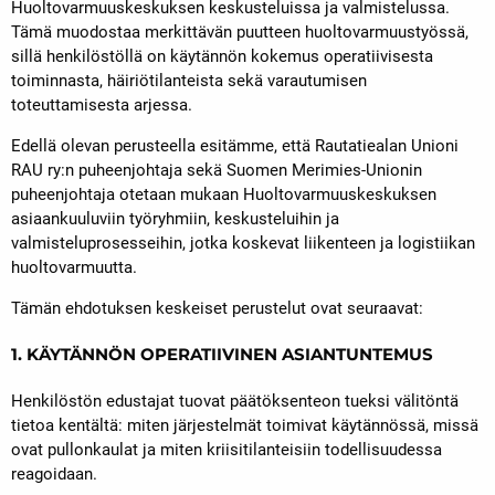
Huoltovarmuuskeskuksen keskusteluissa ja valmistelussa.
Tämä muodostaa merkittävän puutteen huoltovarmuustyössä,
sillä henkilöstöllä on käytännön kokemus operatiivisesta
toiminnasta, häiriötilanteista sekä varautumisen
toteuttamisesta arjessa.
Edellä olevan perusteella esitämme, että Rautatiealan Unioni
RAU ry:n puheenjohtaja sekä Suomen Merimies-Unionin
puheenjohtaja otetaan mukaan Huoltovarmuuskeskuksen
asiaankuuluviin työryhmiin, keskusteluihin ja
valmisteluprosesseihin, jotka koskevat liikenteen ja logistiikan
huoltovarmuutta.
Tämän ehdotuksen keskeiset perustelut ovat seuraavat:
1. KÄYTÄNNÖN OPERATIIVINEN ASIANTUNTEMUS
Henkilöstön edustajat tuovat päätöksenteon tueksi välitöntä
tietoa kentältä: miten järjestelmät toimivat käytännössä, missä
ovat pullonkaulat ja miten kriisitilanteisiin todellisuudessa
reagoidaan.