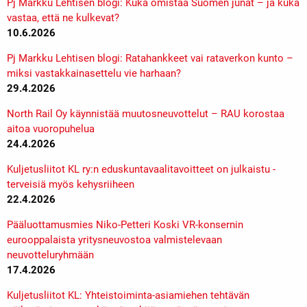
Pj Markku Lehtisen blogi: Kuka omistaa Suomen junat – ja kuka
vastaa, että ne kulkevat?
10.6.2026
Pj Markku Lehtisen blogi: Ratahankkeet vai rataverkon kunto –
miksi vastakkainasettelu vie harhaan?
29.4.2026
North Rail Oy käynnistää muutosneuvottelut – RAU korostaa
aitoa vuoropuhelua
24.4.2026
Kuljetusliitot KL ry:n eduskuntavaalitavoitteet on julkaistu -
terveisiä myös kehysriiheen
22.4.2026
Pääluottamusmies Niko-Petteri Koski VR-konsernin
eurooppalaista yritysneuvostoa valmistelevaan
neuvotteluryhmään
17.4.2026
Kuljetusliitot KL: Yhteistoiminta-asiamiehen tehtävän