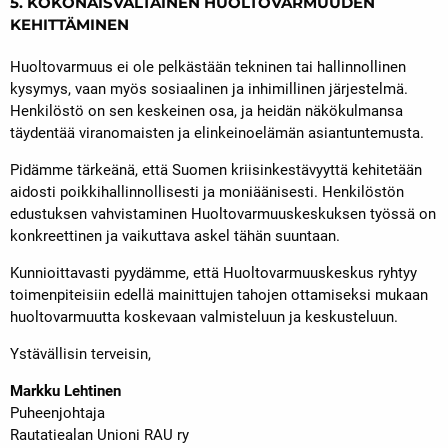
5. KOKONAISVALTAINEN HUOLTOVARMUUDEN
KEHITTÄMINEN
Huoltovarmuus ei ole pelkästään tekninen tai hallinnollinen
kysymys, vaan myös sosiaalinen ja inhimillinen järjestelmä.
Henkilöstö on sen keskeinen osa, ja heidän näkökulmansa
täydentää viranomaisten ja elinkeinoelämän asiantuntemusta.
Pidämme tärkeänä, että Suomen kriisinkestävyyttä kehitetään
aidosti poikkihallinnollisesti ja moniäänisesti. Henkilöstön
edustuksen vahvistaminen Huoltovarmuuskeskuksen työssä on
konkreettinen ja vaikuttava askel tähän suuntaan.
Kunnioittavasti pyydämme, että Huoltovarmuuskeskus ryhtyy
toimenpiteisiin edellä mainittujen tahojen ottamiseksi mukaan
huoltovarmuutta koskevaan valmisteluun ja keskusteluun.
Ystävällisin terveisin,
Markku Lehtinen
Puheenjohtaja
Rautatiealan Unioni RAU ry