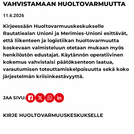
VAHVISTAMAAN HUOLTOVARMUUTTA
11.6.2026
Kirjeessään Huoltovarmuuskeskukselle
Rautatiealan Unioni ja Merimies-Unioni esittävät,
että liikenteen ja logistiikan huoltovarmuutta
koskevaan valmisteluun otetaan mukaan myös
henkilöstön edustajat. Käytännön operatiivinen
kokemus vahvistaisi päätöksenteon laatua,
varautumisen toteuttamiskelpoisuutta sekä koko
järjestelmän kriisinkestävyyttä.
JAA SIVU:
KIRJE HUOLTOVARMUUSKESKUKSELLE