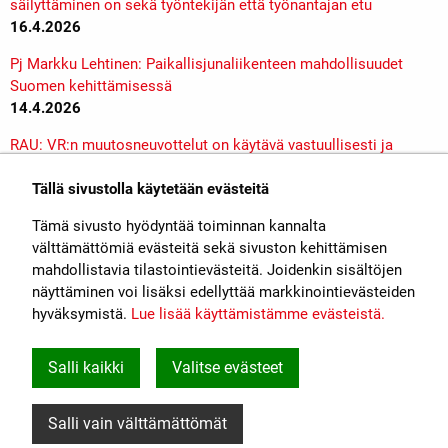
säilyttäminen on sekä työntekijän että työnantajan etu
16.4.2026
Pj Markku Lehtinen: Paikallisjunaliikenteen mahdollisuudet
Suomen kehittämisessä
14.4.2026
RAU: VR:n muutosneuvottelut on käytävä vastuullisesti ja
henkilöstöä kuunnellen
1.4.2026
Tällä sivustolla käytetään evästeitä
Tämä sivusto hyödyntää toiminnan kannalta
Lisää »
välttämättömiä evästeitä sekä sivuston kehittämisen
mahdollistavia tilastointievästeitä. Joidenkin sisältöjen
näyttäminen voi lisäksi edellyttää markkinointievästeiden
hyväksymistä.
Lue lisää käyttämistämme evästeistä.​​​​​​
Rautatiealan Unioni
John Stenbergin ranta 6, 00530 Helsinki
Salli kaikki
Valitse evästeet
Tietoa evästeistä
Salli vain välttämättömät