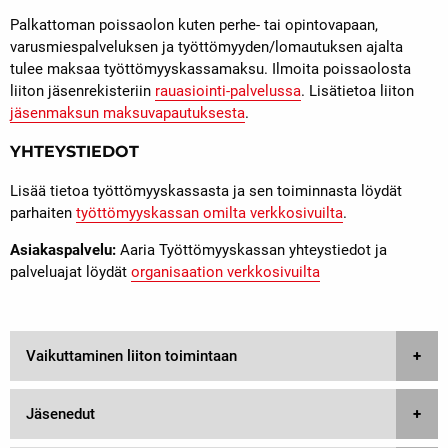
Palkattoman poissaolon kuten perhe- tai opintovapaan,
varusmiespalveluksen ja työttömyyden/lomautuksen ajalta
tulee maksaa työttömyyskassamaksu. Ilmoita poissaolosta
liiton jäsenrekisteriin
rauasiointi-palvelussa
. Lisätietoa liiton
jäsenmaksun maksuvapautuksesta
.
YHTEYSTIEDOT
Lisää tietoa työttömyyskassasta ja sen toiminnasta löydät
parhaiten
työttömyyskassan omilta verkkosivuilta
.
Asiakaspalvelu:
Aaria Työttömyyskassan yhteystiedot ja
palveluajat löydät
organisaation verkkosivuilta
Vaikuttaminen liiton toimintaan
Jäsenedut