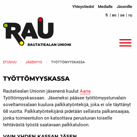
Yhteystiedot
Medialle
Jäsenille
fi
en
se
ru
RAUTATIEALAN UNIONI
ETUSIVU
JÄSENYYS
TYÖTTÖMYYSKASSA
TYÖTTÖMYYSKASSA
Rautatiealan Unionin jäsenenä kuulut
Aaria
Työttömyyskassaan. Jäseneksi pääsee työttömyysturvalain
soveltamisalaan kuuluva palkkatyöntekijä, joka ei ole täyttänyt
68 vuotta. Palkkatyöntekijänä pidetään sellaista palkansaajaa,
jonka toimeentulon on katsottava perustuvan toiselle
tehtävästä työstä saatavaan palkkatuloon.
VAIN YHDEN KASSAN JÄSEN