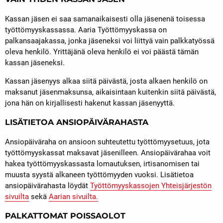
Kassan jäsen ei saa samanaikaisesti olla jäsenenä toisessa
työttömyyskassassa. Aaria Työttömyyskassa on
palkansaajakassa, jonka jäseneksi voi liittyä vain palkkatyössä
oleva henkilö. Yrittäjänä oleva henkilö ei voi päästä tämän
kassan jäseneksi.
Kassan jäsenyys alkaa siitä päivästä, josta alkaen henkilö on
maksanut jäsenmaksunsa, aikaisintaan kuitenkin siitä päivästä,
jona hän on kirjallisesti hakenut kassan jäsenyyttä.
LISÄTIETOA ANSIOPÄIVÄRAHASTA
Ansiopäiväraha on ansioon suhteutettu työttömyysetuus, jota
työttömyyskassat maksavat jäsenilleen. Ansiopäivärahaa voit
hakea työttömyyskassasta lomautuksen, irtisanomisen tai
muusta syystä alkaneen työttömyyden vuoksi. Lisätietoa
ansiopäivärahasta löydät
Työttömyyskassojen Yhteisjärjestön
sivuilta
sekä
Aarian sivuilta
.
PALKATTOMAT POISSAOLOT