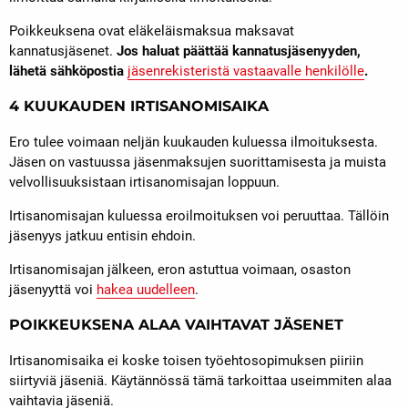
Poikkeuksena ovat eläkeläismaksua maksavat
kannatusjäsenet.
Jos haluat päättää kannatusjäsenyyden,
lähetä sähköpostia
jäsenrekisteristä vastaavalle henkilölle
.
4 KUUKAUDEN IRTISANOMISAIKA
Ero tulee voimaan neljän kuukauden kuluessa ilmoituksesta.
Jäsen on vastuussa jäsenmaksujen suorittamisesta ja muista
velvollisuuksistaan irtisanomisajan loppuun.
Irtisanomisajan kuluessa eroilmoituksen voi peruuttaa. Tällöin
jäsenyys jatkuu entisin ehdoin.
Irtisanomisajan jälkeen, eron astuttua voimaan, osaston
jäsenyyttä voi
hakea uudelleen
.
POIKKEUKSENA ALAA VAIHTAVAT JÄSENET
Irtisanomisaika ei koske toisen työehtosopimuksen piiriin
siirtyviä jäseniä. Käytännössä tämä tarkoittaa useimmiten alaa
vaihtavia jäseniä.