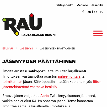
Yhteystiedot
Medialle
Jäsenille
fi
en
se
ru
RAUTATIEALAN UNIONI
ETUSIVU
JÄSENYYS
JÄSENYYDEN PÄÄTTÄMINEN
JÄSENYYDEN PÄÄTTÄMINEN
Ilmoita erostasi sähköpostilla tai muuten kirjallisesti.
Ilmoituksen vastaanottaa osaston
puheenjohtaja
tai
toimikunnan
jäsen. Sähköpostiin liitetään kopiona myös
liiton
jäsenrekisteristä vastaava henkilö
.
Eroava jäsen voi jatkaa
Aaria
Työttömyyskassan jäsenenä,
vaikka hän ei olisi RAU:n osaston jäsen. Tämä kannattaa
ilmoittaa samalla kirjallisella ilmoituksella.