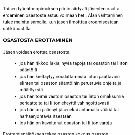
Toisen työehtosopimuksen piiriin siirtyviä jäsenten osalta
eroaminen osastosta astuu voimaan heti. Alan vaihtaminen
tulee mainita samalla, kun jäsen ilmoittaa eroamisestaan
sähköpostilla.
OSASTOSTA EROTTAMINEN
Jäsen voidaan erottaa osastosta,
jos hän rikkoo lakia, hyviä tapoja tai osaston tai liiton
sääntöjä
jos hän kieltäytyy noudattamasta liiton päättävien
elinten tai osaston sääntöihin perustuvia ohjeita ja
määräyksiä
jos hän toimii vastoin osaston tai liiton omaksumia
periaatteita tai liiton eheyttä vahingoittavasti
jos hän on päässyt jäseneksi antamalla vääriä tai
harhaanjohtavia itsestään
jos hän on kavaltanut osaston tai liiton varoja
Erottamispäätöksen tekee osaston kokous osaston