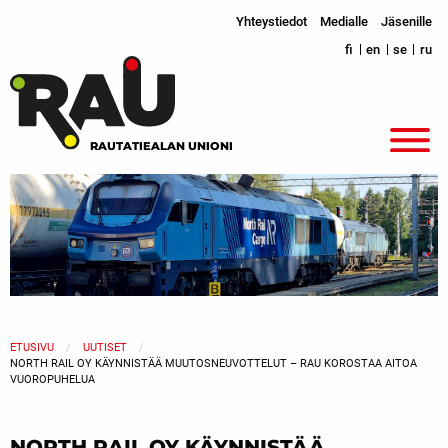
Yhteystiedot
Medialle
Jäsenille
fi
en
se
ru
RAUTATIEALAN UNIONI
ETUSIVU
UUTISET
NORTH RAIL OY KÄYNNISTÄÄ MUUTOSNEUVOTTELUT – RAU KOROSTAA AITOA
VUOROPUHELUA
NORTH RAIL OY KÄYNNISTÄÄ