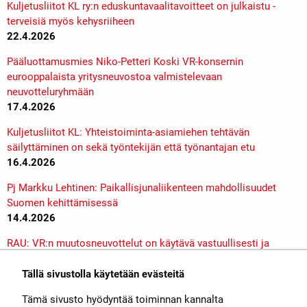
Kuljetusliitot KL ry:n eduskuntavaalitavoitteet on julkaistu -
terveisiä myös kehysriiheen
22.4.2026
Pääluottamusmies Niko-Petteri Koski VR-konsernin
eurooppalaista yritysneuvostoa valmistelevaan
neuvotteluryhmään
17.4.2026
Kuljetusliitot KL: Yhteistoiminta-asiamiehen tehtävän
säilyttäminen on sekä työntekijän että työnantajan etu
16.4.2026
Pj Markku Lehtinen: Paikallisjunaliikenteen mahdollisuudet
Suomen kehittämisessä
14.4.2026
RAU: VR:n muutosneuvottelut on käytävä vastuullisesti ja
henkilöstöä kuunnellen
1.4.2026
Tällä sivustolla käytetään evästeitä
Tämä sivusto hyödyntää toiminnan kannalta
Lisää »