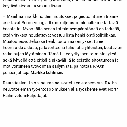
käytävä aidosti ja vastuullisesti.
– Maailmanmarkkinoiden muutokset ja geopoliittinen tilanne
asettavat Suomen logistiikan kuljetustoiminnalle merkittäviä
haasteita. Myös tällaisessa toimintaympäristössä on tärkeää,
että yritykset noudattavat vastuullista henkilöstöpolitiikkaa.
Muutosneuvotteluissa henkilöstön näkemykset tulee
huomioida aidosti, ja tavoitteena tulisi olla yhteisten, kestävien
ratkaisujen löytäminen. Tämä tukee yrityksen toimintakykyä
sekä lyhyellä että pitkällä aikavälillä ja edistää sitoutuneen ja
motivoituneen työvoiman säilymistä, painottaa RAU:n
puheenjohtaja
Markku Lehtinen.
Rautatiealan Unioni seuraa neuvottelujen etenemistä. RAU:n
neuvotteleman työehtosopimuksen alla työskentelevät North
Railin veturinkuljettajat.