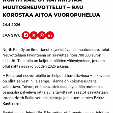
MUUTOSNEUVOTTELUT – RAU
KOROSTAA AITOA VUOROPUHELUA
24.4.2026
JAA SIVU:
North Rail Oy on ilmoittanut käynnistävänsä muutosneuvottelut.
Neuvottelujen tavoitteena on saavuttaa noin 700 000 euron
säästöt. Taustalla on kuljetusmäärien vähentyminen, joka on
ollut nähtävissä jo vuoden 2026 aikana.
– Perusteet neuvotteluille on helposti havaittavissa – alkuvuosi
on ollut selvästi hiljaisempi. Tilanne on kokonaisuutena
valitettava. Toivon, että neuvotteluissa löydetään molempia
osapuolia palveleva ratkaisu ja tarvittavat säästöt saavutetaan,
toteaa North Railin veturinkuljettaja ja luottamusmies
Pekka
Rautiainen
.
Rautatiealan Unioni (RAU) korostaa, että muutosneuvottelut on