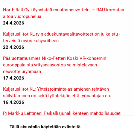
North Rail Oy käynnistää muutosneuvottelut – RAU korostaa
aitoa vuoropuhelua
24.4.2026
Kuljetusliitot KL ry:n eduskuntavaalitavoitteet on julkaistu -
terveisiä myös kehysriiheen
22.4.2026
Pääluottamusmies Niko-Petteri Koski VR-konsernin
eurooppalaista yritysneuvostoa valmistelevaan
neuvotteluryhmään
17.4.2026
Kuljetusliitot KL: Yhteistoiminta-asiamiehen tehtävän
säilyttäminen on sekä työntekijän että työnantajan etu
16.4.2026
Pj Markku Lehtinen: Paikallisjunaliikenteen mahdollisuudet
Suomen kehittämisessä
14.4.2026
Tällä sivustolla käytetään evästeitä