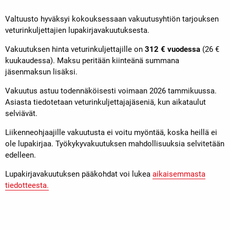
Valtuusto hyväksyi kokouksessaan vakuutusyhtiön tarjouksen
veturinkuljettajien lupakirjavakuutuksesta.
Vakuutuksen hinta veturinkuljettajille on
312 € vuodessa
(26 €
kuukaudessa). Maksu peritään kiinteänä summana
jäsenmaksun lisäksi.
Vakuutus astuu todennäköisesti voimaan 2026 tammikuussa.
Asiasta tiedotetaan veturinkuljettajajäseniä, kun aikataulut
selviävät.
Liikenneohjaajille vakuutusta ei voitu myöntää, koska heillä ei
ole lupakirjaa. Työkykyvakuutuksen mahdollisuuksia selvitetään
edelleen.
Lupakirjavakuutuksen pääkohdat voi lukea
aikaisemmasta
tiedotteesta.