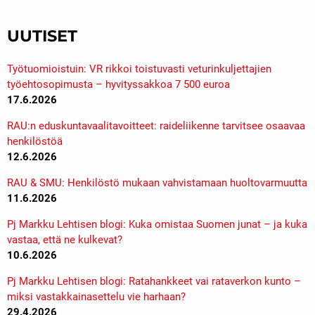
UUTISET
Työtuomioistuin: VR rikkoi toistuvasti veturinkuljettajien
työehtosopimusta – hyvityssakkoa 7 500 euroa
17.6.2026
RAU:n eduskuntavaalitavoitteet: raideliikenne tarvitsee osaavaa
henkilöstöä
12.6.2026
RAU & SMU: Henkilöstö mukaan vahvistamaan huoltovarmuutta
11.6.2026
Pj Markku Lehtisen blogi: Kuka omistaa Suomen junat – ja kuka
vastaa, että ne kulkevat?
10.6.2026
Pj Markku Lehtisen blogi: Ratahankkeet vai rataverkon kunto –
miksi vastakkainasettelu vie harhaan?
29.4.2026