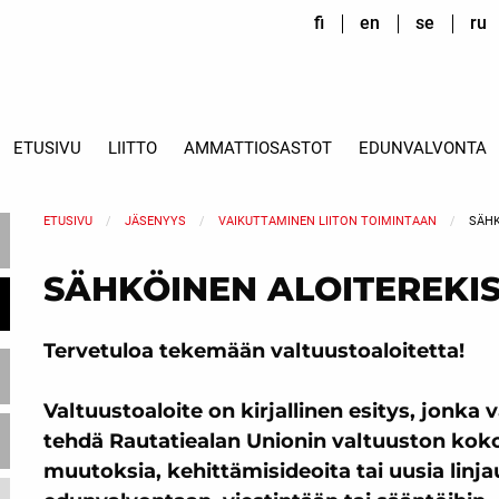
fi
en
se
ru
ETUSIVU
LIITTO
AMMATTIOSASTOT
EDUNVALVONTA
ETUSIVU
JÄSENYYS
VAIKUTTAMINEN LIITON TOIMINTAAN
SÄHK
SÄHKÖINEN ALOITEREKIS
Tervetuloa tekemään valtuustoaloitetta!
Valtuustoaloite on kirjallinen esitys, jonka v
tehdä Rautatiealan Unionin valtuuston koko
muutoksia, kehittämisideoita tai uusia linja