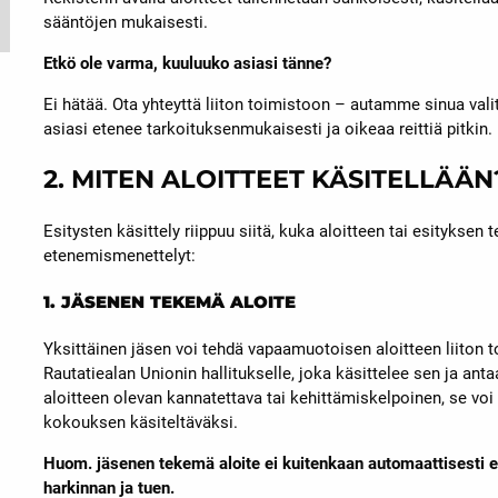
sääntöjen mukaisesti.
Etkö ole varma, kuuluuko asiasi tänne?
Ei hätää. Ota yhteyttä liiton toimistoon – autamme sinua val
asiasi etenee tarkoituksenmukaisesti ja oikeaa reittiä pitkin.
2. MITEN ALOITTEET KÄSITELLÄÄN
Esitysten käsittely riippuu siitä, kuka aloitteen tai esityksen t
etenemismenettelyt:
1. JÄSENEN TEKEMÄ ALOITE
Yksittäinen jäsen voi tehdä vapaamuotoisen aloitteen liiton 
Rautatiealan Unionin hallitukselle, joka käsittelee sen ja anta
aloitteen olevan kannatettava tai kehittämiskelpoinen, se voi
kokouksen käsiteltäväksi.
Huom. jäsenen tekemä aloite ei kuitenkaan automaattisesti et
harkinnan ja tuen.