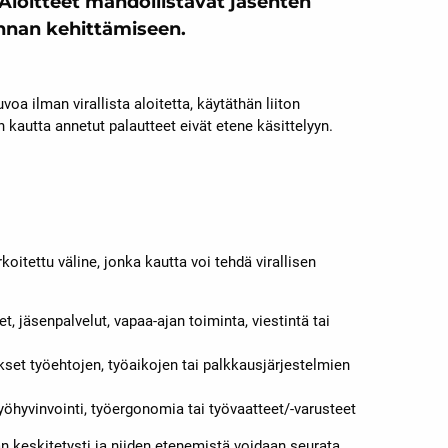
 Aloitteet mahdollistavat jäsenten
innan kehittämiseen.
oa ilman virallista aloitetta, käytäthän liiton
 kautta annetut palautteet eivät etene käsittelyyn.
koitettu väline, jonka kautta voi tehdä virallisen
 jäsenpalvelut, vapaa-ajan toiminta, viestintä tai
set työehtojen, työaikojen tai palkkausjärjestelmien
yöhyvinvointi, työergonomia tai työvaatteet/-varusteet
ään keskitetysti ja niiden etenemistä voidaan seurata