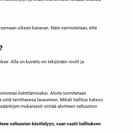
itsemaan oikean kanavan. Näin varmistetaan, että
?
ekee. Alla on kuvattu eri tekijöiden roolit ja
toiminnan kehittämiseksi. Aloite toimitetaan
a siitä tarvittaessa lausunnon. Mikäli hallitus katsoo
 sääntöjen mukaisesti siirtää aloitteen valtuuston
ene valtuuston käsittelyyn, vaan vaatii hallituksen