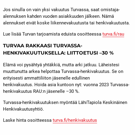
Jos sinulla on vain yksi vakuutus Turvassa, saat omistaja-
alennuksen kahden vuoden asiakkuuden jälkeen. Nämä
alennukset eivät koske liikennevakuutusta tai henkivakuutusta.
Lue lisää Turvan tarjoamista eduista osoitteessa
turva.fi/rau
TURVAA RAKKAASI TURVASSA-
HENKIVAKUUTUKSELLA: LIITTOETUSI –30 %
Elämä voi pysähtyä yhtäkkiä, mutta arki jatkuu. Läheistesi
muuttunutta arkea helpottaa Turvassa-henkivakuutus. Se on
erityisesti ammattiliiton jäsenelle edullinen
henkivakuutus. Hoida asia kuntoon nyt: vuonna 2023 Turvassa-
henkivakuutus RAU:n jäsenelle –30 %.
Turvassa-henkivakuutuksen myöntää LähiTapiola Keskinäinen
Henkivakuutusyhtiö.
Laske hinta osoitteessa
turva.fi/henkivakuutus