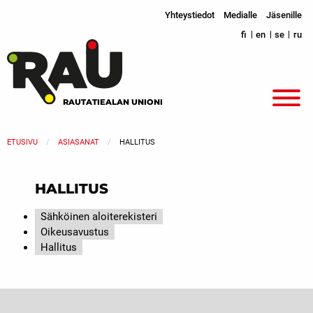
Yhteystiedot
Medialle
Jäsenille
fi
en
se
ru
RAUTATIEALAN UNIONI
ETUSIVU
ASIASANAT
HALLITUS
HALLITUS
Sähköinen aloiterekisteri
Oikeusavustus
Hallitus