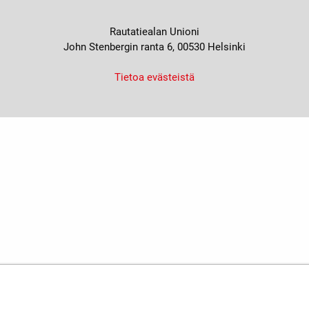
Rautatiealan Unioni
John Stenbergin ranta 6, 00530 Helsinki
Tietoa evästeistä