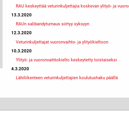
RAU keskeyttää veturinkuljettajia koskevan ylityö- ja vuoro
13.3.2020
RAUn salibandyturnaus siirtyy syksyyn
12.3.2020
Veturinkuljettajat vuoronvaihto- ja ylityökieltoon
10.3.2020
Ylityö- ja vuoronvaihtokielto keskeytetty toistaiseksi
4.3.2020
Lähiliikenteen veturinkuljettajien koulutushaku päällä
Rautatiealan Unioni
John Stenbergin ranta 6, 00530 Helsinki