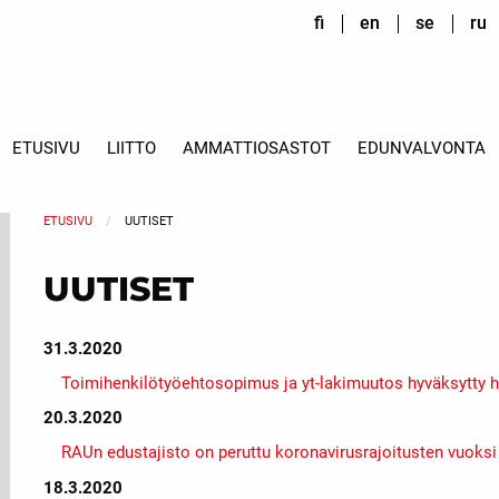
fi
en
se
ru
ETUSIVU
LIITTO
AMMATTIOSASTOT
EDUNVALVONTA
ETUSIVU
UUTISET
UUTISET
31.3.2020
Toimihenkilötyöehtosopimus ja yt-lakimuutos hyväksytty h
20.3.2020
RAUn edustajisto on peruttu koronavirusrajoitusten vuoksi
18.3.2020