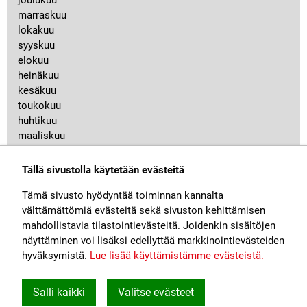
joulukuu
marraskuu
lokakuu
syyskuu
elokuu
heinäkuu
kesäkuu
toukokuu
huhtikuu
maaliskuu
helmikuu
tammikuu
Tällä sivustolla käytetään evästeitä
2019
Tämä sivusto hyödyntää toiminnan kannalta
2018
välttämättömiä evästeitä sekä sivuston kehittämisen
mahdollistavia tilastointievästeitä. Joidenkin sisältöjen
näyttäminen voi lisäksi edellyttää markkinointievästeiden
hyväksymistä.
Lue lisää käyttämistämme evästeistä.​​​​​​
Rautatiealan Unioni
John Stenbergin ranta 6, 00530 Helsinki
Salli kaikki
Valitse evästeet