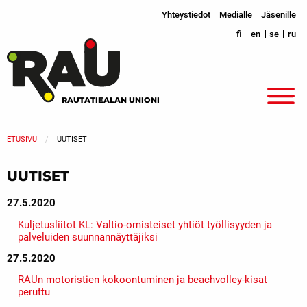
Yhteystiedot
Medialle
Jäsenille
fi
en
se
ru
RAUTATIEALAN UNIONI
ETUSIVU
UUTISET
UUTISET
27.5.2020
Kuljetusliitot KL: Valtio-omisteiset yhtiöt työllisyyden ja
palveluiden suunnannäyttäjiksi
27.5.2020
RAUn motoristien kokoontuminen ja beachvolley-kisat
peruttu