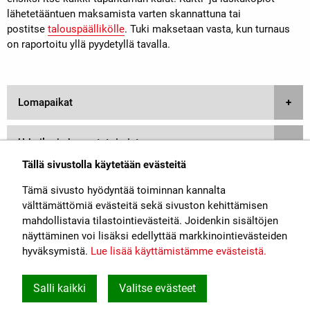
lähetetääntuen maksamista varten skannattuna tai
postitse
talouspäällikölle
. Tuki maksetaan vasta, kun turnaus
on raportoitu yllä pyydetyllä tavalla.
Lomapaikat
Urheilu- ja harrastetoiminta
Tällä sivustolla käytetään evästeitä
Ohjeet järjestäjälle
Tämä sivusto hyödyntää toiminnan kannalta
välttämättömiä evästeitä sekä sivuston kehittämisen
mahdollistavia tilastointievästeitä. Joidenkin sisältöjen
näyttäminen voi lisäksi edellyttää markkinointievästeiden
hyväksymistä.
Lue lisää käyttämistämme evästeistä.​​​​​​
Rautatiealan Unioni
John Stenbergin ranta 6, 00530 Helsinki
Salli kaikki
Valitse evästeet