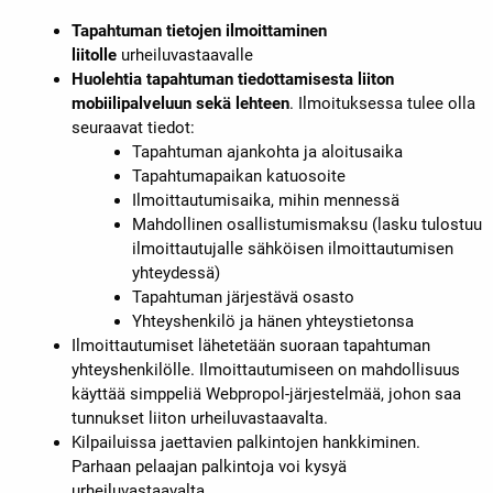
Tapahtuman tietojen ilmoittaminen
liitolle
urheiluvastaavalle
Huolehtia tapahtuman tiedottamisesta liiton
mobiilipalveluun sekä lehteen
. Ilmoituksessa tulee olla
seuraavat tiedot:
Tapahtuman ajankohta ja aloitusaika
Tapahtumapaikan katuosoite
Ilmoittautumisaika, mihin mennessä
Mahdollinen osallistumismaksu (lasku tulostuu
ilmoittautujalle sähköisen ilmoittautumisen
yhteydessä)
Tapahtuman järjestävä osasto
Yhteyshenkilö ja hänen yhteystietonsa
Ilmoittautumiset lähetetään suoraan tapahtuman
yhteyshenkilölle. Ilmoittautumiseen on mahdollisuus
käyttää simppeliä Webpropol-järjestelmää, johon saa
tunnukset liiton urheiluvastaavalta.
Kilpailuissa jaettavien palkintojen hankkiminen.
Parhaan pelaajan palkintoja voi kysyä
urheiluvastaavalta.