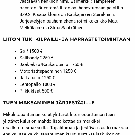
vastaavan henkilön nimi. Esimerkki: Tampereen
osaston järjestämä liiton salibandyturnaus pelattiin
8.-9.2. Kisapaikkana oli Kaukajärven Spiral-halli.
Järjestelyjen puuhamiehenä toimi kaksikko Matti
Meikäläinen ja Sirpa Sähikäinen.
LIITON TUKI KILPAILU- JA HARRASTETOIMINTAAN
Golf 1500 €
Salibandy 2250 €
Jääkiekko/Kaukalopallo 1750 €
Motoristitapaaminen 1250 €
Jalkapallo 1250 €
Lentopallo 1000 €
Pilkkikisat 500 €
TUEN MAKSAMINEN JÄRJESTÄJILLE
Mikäli tapahtuman kulut ylittävät liiton osoittaman tuen,
ylittävät kulut on mahdollista kattaa esimerkiksi
osallistumismaksuilla. Tapahtuman järjestävä osasto maksaa
ensiksi itse kaikki tapahtuman kulut. Kuitti- ja laskukopiot