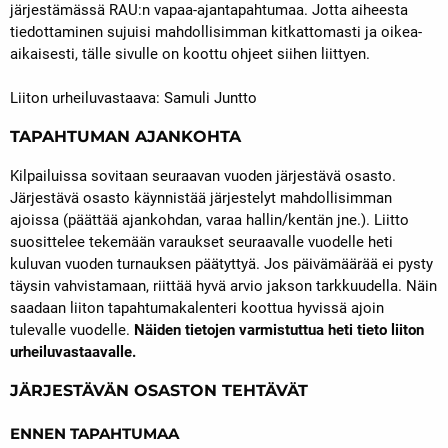
järjestämässä RAU:n vapaa-ajantapahtumaa. Jotta aiheesta
tiedottaminen sujuisi mahdollisimman kitkattomasti ja oikea-
aikaisesti, tälle sivulle on koottu ohjeet siihen liittyen.
Liiton urheiluvastaava: Samuli Juntto
TAPAHTUMAN AJANKOHTA
Kilpailuissa sovitaan seuraavan vuoden järjestävä osasto.
Järjestävä osasto käynnistää järjestelyt mahdollisimman
ajoissa (päättää ajankohdan, varaa hallin/kentän jne.). Liitto
suosittelee tekemään varaukset seuraavalle vuodelle heti
kuluvan vuoden turnauksen päätyttyä. Jos päivämäärää ei pysty
täysin vahvistamaan, riittää hyvä arvio jakson tarkkuudella. Näin
saadaan liiton tapahtumakalenteri koottua hyvissä ajoin
tulevalle vuodelle.
Näiden tietojen varmistuttua heti tieto liiton
urheiluvastaavalle.
JÄRJESTÄVÄN OSASTON TEHTÄVÄT
ENNEN TAPAHTUMAA