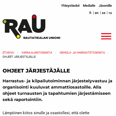
Yhteystiedot
Medialle
Jäsenille
fi
en
se
ru
RAUTATIEALAN UNIONI
ETUSIVU
VAPAA-AJANTOIMINTA
URHEILU- JA HARRASTETOIMINTA
OHJEET JÄRJESTÄJÄLLE
OHJEET JÄRJESTÄJÄLLE
Harrastus- ja kilpailutoiminnan järjestelyvastuu ja
organisointi kuuluvat ammattiosastoille. Alla
ohjeet turnausten ja tapahtumien järjestämiseen
sekä raportointiin.
Lämpöinen kiitos sinulle ja osastollesi, että olette