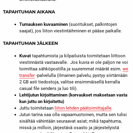
TAPAHTUMAN AIKANA
Turnauksen kuvaaminen
(suoritukset, palkintojen
saajat), jos liiton viestintäihminen ei pääse paikalle.
TAPAHTUMAN JÄLKEEN
Kuvat
tapahtumista ja kilpailuista toimitetaan liittoon
viestinnästä vastaavalle. Jos kuvia ei ole paljon ne voi
toimittaa sähköpostilla ja suuremmat määrät esim.
we
transfer
-palvelulla (ilmainen palvelu, pystyy siirtämään
2 GB asti tiedostoja, valitse ensimmäisellä kerralla
casual file senders ja luo tili).
Lehtijutun kirjoittaminen (korvaukset maksetaan vasta
kun juttu on kirjoitettu)
Juttu toimitetaan
liiton lehden päätoimittajalle
.
Jutun tarina saa olla vapaamuotoinen, mutta sen tulisi
sisältää vähintään seuraavat asiat; mikä tapahtuma,
missä ja milloin, järjestävä osasto ja järjestelyistä