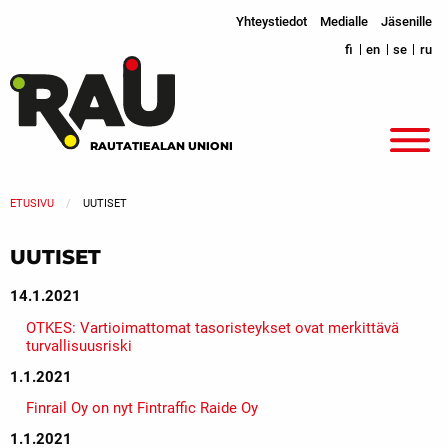
Yhteystiedot
Medialle
Jäsenille
fi
en
se
ru
RAUTATIEALAN UNIONI
ETUSIVU
UUTISET
UUTISET
14.1.2021
OTKES: Vartioimattomat tasoristeykset ovat merkittävä
turvallisuusriski
1.1.2021
Finrail Oy on nyt Fintraffic Raide Oy
1.1.2021