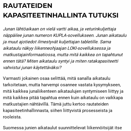
RAUTATEIDEN
KAPASITEETINHALLINTA TUTUKSI
Junan lähtöaikaan on vielä vartti aikaa, ja veturinkuljettaja
näppäilee junan numeron KUPLA-sovellukseen. Junan aikataulu
ja muut ajotiedot ilmestyvät kuljettajan tabletille. Sama
aikataulu näkyy liikenneohjaajan LOKI-sovelluksessa ja
matkustajainformaatiossa, mutta mitä kaikkea on tapahtunut
ennen tätä? Miten aikataulu syntyi ja miten ratakapasiteetti
vahvistui junan käytettäväksi?
Varmasti jokainen osaa selittää, mitä sanalla aikataulu
tarkoitetaan, mutta harvempi osannee vastata kysymykseen,
mitä kaikkea junaliikenteen aikataulujen syntymiseen liittyy ja
mitä kaikkea pitää tapahtua ennen kuin aikataulu on vaikkapa
matkustajien nähtävillä. Tämä juttu kertoo rautateiden
kapasiteetinhallinnasta, siihen liittyvistä prosesseista ja
rooleista.
Suomessa junien aikataulut suunnittelevat liikennöitsijät itse