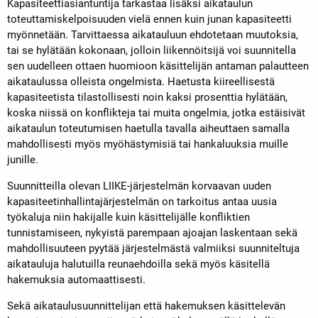
Kapasiteettiasiantuntija tarkastaa lisäksi aikataulun
toteuttamiskelpoisuuden vielä ennen kuin junan kapasiteetti
myönnetään. Tarvittaessa aikatauluun ehdotetaan muutoksia,
tai se hylätään kokonaan, jolloin liikennöitsijä voi suunnitella
sen uudelleen ottaen huomioon käsittelijän antaman palautteen
aikataulussa olleista ongelmista. Haetusta kiireellisestä
kapasiteetista tilastollisesti noin kaksi prosenttia hylätään,
koska niissä on konflikteja tai muita ongelmia, jotka estäisivät
aikataulun toteutumisen haetulla tavalla aiheuttaen samalla
mahdollisesti myös myöhästymisiä tai hankaluuksia muille
junille.
Suunnitteilla olevan LIIKE-järjestelmän korvaavan uuden
kapasiteetinhallintajärjestelmän on tarkoitus antaa uusia
työkaluja niin hakijalle kuin käsittelijälle konfliktien
tunnistamiseen, nykyistä parempaan ajoajan laskentaan sekä
mahdollisuuteen pyytää järjestelmästä valmiiksi suunniteltuja
aikatauluja halutuilla reunaehdoilla sekä myös käsitellä
hakemuksia automaattisesti.
Sekä aikataulusuunnittelijan että hakemuksen käsittelevän