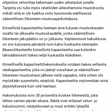
ohjeistus velvoittaa hakemaan uuden aikataulun junalle.
Tarpeita voi tulla myös ratatöiden aiheuttamista muutoksista,
mikäli niitä ei ole kaikkia voitu huomioida edellisessä
säännöllisen liikenteen muutosajankohdassa.
Kiireellistä kapasiteettia haetaan aina kuluvan muutoskauden
sisälle tai alkavalle muutoskaudelle, jonka säännöllisen
liikenteen jakopäätös on jo julkaistu. Käytännössä hakuikkuna
on siis kuluvasta päivästä noin kaksi kuukautta eteenpäin.
Museoliikenteelle kiireellistä kapasiteettia saa kuitenkin
lakisääteisesti hakea neljä kuukautta etukäteen.
Kiireellisellä kapasiteettihakemuksella voidaan hakea sellaista
ratakapasiteettia, joka on jäänyt vuosihaun ja säännöllisen
liikenteen muutoshaun jälkeen vielä vapaaksi, eikä siihen ole
myöskään suunniteltu ratatöitä. Kapasiteettia myönnetään siinä
järjestyksessä kuin sitä haetaan.
Hakemuksista noin 30 prosenttia koskee liikennettä, joka
lähtee saman päivän aikana. Näitä ovat erilaiset veturi- ja
kalustosiirrot, ratatyökoneet ja muut erittäin lyhyellä