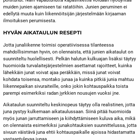
poistunut. Näin vapautunutta kapasiteettia voidaan hyödyntää
muiden junien ajamiseen tai ratatöihin. Junien peruminen ei
edellytä muuta kuin liikennöitsijän järjestelmään kirjaaman
ilmoituksen perumisesta.
HYVÄN AIKATAULUN RESEPTI
Jotta junaliikenne toimisi operatiivisessa tilanteessa
mahdollisimman hyvin, on olennaista, että junien aikataulut on
suunniteltu huolellisesti. Pelkän halutun kulkuajan lisäksi täytyy
huomioida turvalaitejärjestelmien asettamat rajoitteet, kuinka
lähekkäin junat voivat ajaa peräkkäin, missä junat voivat
kohdata toisensa, montako junaa ja kuinka pitkiä junia mahtuu
liikennepaikan sivuraiteille, onko jokin kohtauspaikka toista
parempi esimerkiksi radan jyrkkien nousujen vuoksi jne.
Aikataulun suunniteltu keskinopeus täytyy olla realistinen, jotta
juna pystyy kulkemaan aikataulussaan. Siinä pitää huomioida
myös junan jarruttamiseen ja kiihdyttämiseen kuluva aika, mikä
on olennaista esimerkiksi junakohtauksien suunnittelussa, jotta
sivuun väistävä juna ehtii kohtauspaikalle ajoissa hidastamatta
vastaantulevaa junaa.