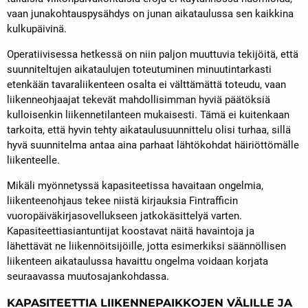
vaan junakohtauspysähdys on junan aikataulussa sen kaikkina
kulkupäivinä.
Operatiivisessa hetkessä on niin paljon muuttuvia tekijöitä, että
suunniteltujen aikataulujen toteutuminen minuutintarkasti
etenkään tavaraliikenteen osalta ei välttämättä toteudu, vaan
liikenneohjaajat tekevät mahdollisimman hyviä päätöksiä
kulloisenkin liikennetilanteen mukaisesti. Tämä ei kuitenkaan
tarkoita, että hyvin tehty aikataulusuunnittelu olisi turhaa, sillä
hyvä suunnitelma antaa aina parhaat lähtökohdat häiriöttömälle
liikenteelle.
Mikäli myönnetyssä kapasiteetissa havaitaan ongelmia,
liikenteenohjaus tekee niistä kirjauksia Fintrafficin
vuoropäiväkirjasovellukseen jatkokäsittelyä varten.
Kapasiteettiasiantuntijat koostavat näitä havaintoja ja
lähettävät ne liikennöitsijöille, jotta esimerkiksi säännöllisen
liikenteen aikataulussa havaittu ongelma voidaan korjata
seuraavassa muutosajankohdassa.
KAPASITEETTIA LIIKENNEPAIKKOJEN VÄLILLE JA