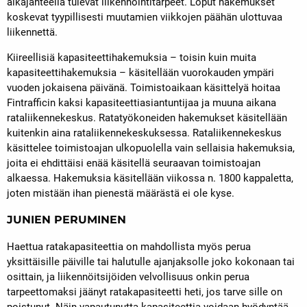
aikajänteellä tulevat liikennöintitarpeet. Loput hakemukset
koskevat tyypillisesti muutamien viikkojen päähän ulottuvaa
liikennettä.
Kiireellisiä kapasiteettihakemuksia – toisin kuin muita
kapasiteettihakemuksia – käsitellään vuorokauden ympäri
vuoden jokaisena päivänä. Toimistoaikaan käsittelyä hoitaa
Fintrafficin kaksi kapasiteettiasiantuntijaa ja muuna aikana
rataliikennekeskus. Ratatyökoneiden hakemukset käsitellään
kuitenkin aina rataliikennekeskuksessa. Rataliikennekeskus
käsittelee toimistoajan ulkopuolella vain sellaisia hakemuksia,
joita ei ehdittäisi enää käsitellä seuraavan toimistoajan
alkaessa. Hakemuksia käsitellään viikossa n. 1800 kappaletta,
joten mistään ihan pienestä määrästä ei ole kyse.
JUNIEN PERUMINEN
Haettua ratakapasiteettia on mahdollista myös perua
yksittäisille päiville tai halutulle ajanjaksolle joko kokonaan tai
osittain, ja liikennöitsijöiden velvollisuus onkin perua
tarpeettomaksi jäänyt ratakapasiteetti heti, jos tarve sille on