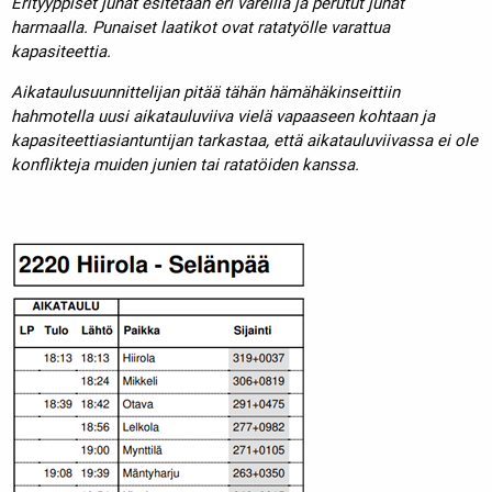
Erityyppiset junat esitetään eri väreillä ja perutut junat
harmaalla. Punaiset laatikot ovat ratatyölle varattua
kapasiteettia.
Aikataulusuunnittelijan pitää tähän hämähäkinseittiin
hahmotella uusi aikatauluviiva vielä vapaaseen kohtaan ja
kapasiteettiasiantuntijan tarkastaa, että aikatauluviivassa ei ole
konflikteja muiden junien tai ratatöiden kanssa.