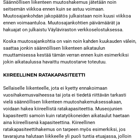
Säännöllisen liikenteen muutoshakemus jätetään noin
seitsemän viikkoa ennen kuin se astuu voimaan.
Muutosajankohdan jakopäätös julkaistaan noin kuusi viikkoa
ennen voimaantuloa. Muutosajankohtien päivämäärät ja
hakuajat on julkaistu Väyläviraston verkkoselostuksessa.
Koska muutosajankohtia on vain noin kahden kuukauden välein,
saattaa jonkin säännöllisen liikenteen aikataulun
muuttamisessa kestää tämän verran ennen kuin esimerkiksi
jokin aikataulussa havaittu muutostarve toteutuu.
KIIREELLINEN RATAKAPASITEETTI
Sellaiselle liikenteelle, jota ei kyetty ennakoimaan
vuosihakemusvaiheessa tai jota ei tiedetä riittävän tarkasti
vielä säännöllisen liikenteen muutoshakemuksessakaan,
voidaan hakea kiireellistä ratakapasiteettia. Museojunien
kapasiteetti samoin kuin ratatyökoneiden aikataulut haetaan
aina kiireellisenä kapasiteettina. Kiireellinen
ratakapasiteettihakemus on tarpeen myös esimerkiksi, jos
tavarajuna halutaan liikkeelle yli puoli tuntia etuajassa, jolloin