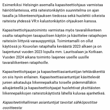
Esimerkiksi Helsingin asemalla kapasiteettiohjaus varmistaa
häiriötilanteissa, että raiteistonkäytön suunnitelma on ajan
tasalla ja liikenteenohjauksen tiedossa sekä huolehtii oikeista
raiteista yhdessä VR:n kalustonkäytön ohjauksen kanssa.
Kapasiteettiohjaustoiminto varmistaa myös tavaraliikenteen
osalta ratapihojen tasapuolisen käytön ja käsittelee ratapihojen
raiteisiin liittyviä varauspyyntöjä. Toimintamalli on ollut
käytössä jo Kouvolan ratapihalla keväästä 2023 alkaen ja on
laajentunut vuoden 2023 lopulla mm. Lauritsalaan ja Kotkaan.
Vuoden 2024 aikana toiminto laajenee useille uusille
tavaraliikenteen ratapihoille.
Kapasiteettiohjaajan ja kapasiteettiasiantuntijan tehtäväkenttä
on siis hyvin erilainen. Kapasiteettiasiantuntijat käsittelevät
junien aikatauluja liikennepaikalta toiselle pidemmälläkin
aikajänteellä ja kapasiteettiohjaajat huolehtivat yksittäisten
liikennepaikkojen raiteistokäytöstä lähellä kuluvaa ajanhetkeä.
Kapasiteetinhallinnan asiantuntijat tavoitat sähköpostitse
osoitteesta: