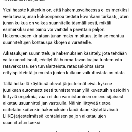
Yksi haaste kuitenkin on, että hakemusvaiheessa ei esimerkiksi
vielä tavarajunan kokoonpanoa tiedetä kovinkaan tarkasti, joten
junan kulkua on vaikea suunnitella täsmällisesti, mikäli
esimerkiksi sen paino voi vaihdella päivittäin paljon.
Hakemukseen kirjataan junan maksimipituus, jolla se mahtuu
suunniteltujen kohtauspaikkojen sivuraiteille.
Aikataulujen suunnittelu ja hakemuksien käsittely, jota tehdään
valtakunnallisesti, edellyttää huomattavan laajaa tuntemusta
rataverkosta, sen turvalaitteista, rataosakohtaisista
erityispiirteistä ja muista junien kulkuun vaikuttavista asioista.
Tällä hetkellä käytössä olevat järjestelmät eivät kykene
juurikaan automaattisesti tunnistamaan yllä kuvattuihin asioihin
liittyviä ongelmia, vaan niiden varmistaminen on ensisijaisesti
aikataulusuunnittelijan vastuulla. Näihin liittyvää tietoa
esitetään kuitenkin hakemuksien laadintaan käytettävässä
LIIKE-järjestelmässä kohtalaisen paljon aikataulujen
suunnittelun tueksi.