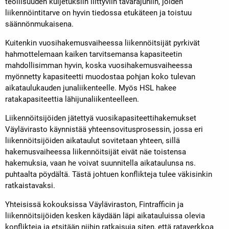
teollisuuden kuljetuksiin liittyviin tavarajuniin, joiden
liikennöintitarve on hyvin tiedossa etukäteen ja toistuu
säännönmukaisena.
Kuitenkin vuosihakemusvaiheessa liikennöitsijät pyrkivät
hahmottelemaan kaiken tarvitsemansa kapasiteetin
mahdollisimman hyvin, koska vuosihakemusvaiheessa
myönnetty kapasiteetti muodostaa pohjan koko tulevan
aikataulukauden junaliikenteelle. Myös HSL hakee
ratakapasiteettia lähijunaliikenteelleen.
Liikennöitsijöiden jätettyä vuosikapasiteettihakemukset
Väylävirasto käynnistää yhteensovitusprosessin, jossa eri
liikennöitsijöiden aikataulut sovitetaan yhteen, sillä
hakemusvaiheessa liikennöitsijät eivät näe toistensa
hakemuksia, vaan he voivat suunnitella aikataulunsa ns.
puhtaalta pöydältä. Tästä johtuen konflikteja tulee väkisinkin
ratkaistavaksi.
Yhteisissä kokouksissa Väyläviraston, Fintrafficin ja
liikennöitsijöiden kesken käydään läpi aikatauluissa olevia
konflikteja ja etsitään niihin ratkaisuja siten, että rataverkkoa