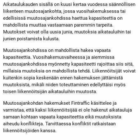
Aikataulukauden sisällä on kuusi kertaa vuodessa säännöllisen
liikenteen muutosajankohta, jossa vuosihakemuksessa tai
edellisissä muutosajankohdissa haettua kapasiteettia on
mahdollista muuttaa vastaamaan paremmin tarpeita.
Muutokset voivat olla uusia junia, muutoksia aikatauluihin tai
junien poistamista kulusta.
Muutosajankohdissa on mahdollista hakea vapaata
kapasiteettia. Vuosihakemusvaiheessa ja aiemmissa
muutosajankohdissa myönnetty kapasiteetti rajoittaa siis sitä,
millaisia muutoksia on mahdollista tehdä. Liikennöitsijät voivat
kuitenkin sopia keskenään ennen hakemuksen jättämistä
muutoksista, mikäli niiden toteuttaminen edellyttäisi myös
toisen liikennöitsijän aikatauluihin muutosta.
Muutosajankohdan hakemukset Fintraffic käsittelee ja
varmistaa, että kaksi liikennöitsijää ei ole hakenut aikatauluja
samaan kohtaan vapaata kapasiteettia eikä muutoksista
aiheudu konflikteja. Tarvittaessa konfliktit ratkaistaan
liikennöitsijöiden kanssa.