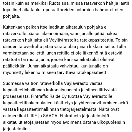
toisin kuin esimerkiksi Ruotsissa, missä rataverkon haltija laatii
lopulliset aikataulut operaattoreiden antamien hahmotelmien
pohjalta.
Kuitenkaan pelkän itse laaditun aikataulun pohjalta ei
rataverkolle pääse liikennöimään, vaan junalle pitää hakea
rataverkon haltijalta eli Väylävirastolta ratakapasiteettia. Toisin
sanoen rataverkolta pitää varata tilaa junan liikkumiselle. Tällä
varmistetaan se, että junan reitillä ei ole liikennöintiä estäviä
ratatöitä tai muita junia, joiden kanssa aikataulut olisivat
päällekkäin. Junan aikataulu vahvistuu, kun junalle on
myönnetty liikennöimiseen tarvittava ratakapasiteetti.
Suomessa valtion rataverkolla Väylävirasto vastaa
kapasiteetinhallinnan kokonaisuudesta ja siihen liittyvistä
prosesseista. Fintraffic Raide Oy tuottaa Väylävirastolle
kapasiteettihakemuksien käsittelyn ja yhteensovittamisen sekä
vastaa kapasiteetinhallinnan tietojärjestelmistä. Näitä ovat
esimerkiksi LIIKE ja SAAGA. Fintrafficin järjestelmistä
aikataulutietoja jaetaan myös avoimena datana ulkopuoleisiin
järjestelmiin.