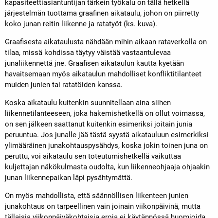
kapasiteettiasiantuntijan tärkein työkalu on tällä hetkellä
järjestelmän tuottama graafinen aikataulu, johon on piirretty
koko junan reitin liikenne ja ratatyöt (ks. kuva).
Graafisesta aikataulusta nähdään mihin aikaan rataverkolla on
tilaa, missä kohdissa täytyy väistää vastaantulevaa
junaliikennettä jne. Graafisen aikataulun kautta kyetään
havaitsemaan myös aikataulun mahdolliset konfliktitilanteet
muiden junien tai ratatöiden kanssa.
Koska aikataulu kuitenkin suunnitellaan aina siihen
liikennetilanteeseen, joka hakemishetkellä on ollut voimassa,
on sen jälkeen saattanut kuitenkin esimeriksi joitain junia
peruuntua. Jos junalle jää tästä syystä aikatauluun esimerkiksi
ylimääräinen junakohtauspysähdys, koska jokin toinen juna on
peruttu, voi aikataulu sen toteutumishetkellä vaikuttaa
kuljettajan näkökulmasta oudolta, kun liikenneohjaaja ohjaakin
junan liikennepaikan läpi pysähtymättä.
On myös mahdollista, että säännöllisen liikenteen junien
junakohtaus on tarpeellinen vain joinain viikonpäivinä, mutta
tällaisia viikonpäiväkohtaisia eroja ei käytännössä huomioida,