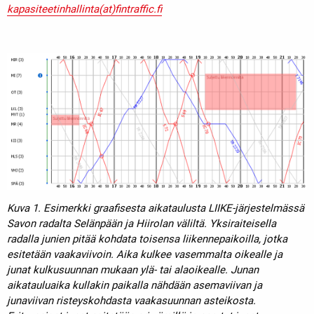
kapasiteetinhallinta(at)fintraffic.fi
Kuva 1. Esimerkki graafisesta aikataulusta LIIKE-järjestelmässä
Savon radalta Selänpään ja Hiirolan väliltä. Yksiraiteisella
radalla junien pitää kohdata toisensa liikennepaikoilla, jotka
esitetään vaakaviivoin. Aika kulkee vasemmalta oikealle ja
junat kulkusuunnan mukaan ylä- tai alaoikealle. Junan
aikatauluaika kullakin paikalla nähdään asemaviivan ja
junaviivan risteyskohdasta vaakasuunnan asteikosta.