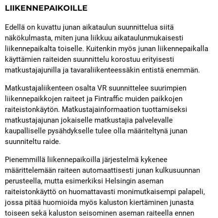
LIIKENNEPAIKOILLE
Edellä on kuvattu junan aikataulun suunnittelua siitä
näkökulmasta, miten juna liikkuu aikataulunmukaisesti
liikennepaikalta toiselle. Kuitenkin myös junan liikennepaikalla
käyttämien raiteiden suunnittelu korostuu erityisesti
matkustajajunilla ja tavaraliikenteessäkin entistä enemmän.
Matkustajaliikenteen osalta VR suunnittelee suurimpien
liikennepaikkojen raiteet ja Fintraffic muiden paikkojen
raiteistonkäytön. Matkustajainformaation tuottamiseksi
matkustajajunan jokaiselle matkustajia palvelevalle
kaupalliselle pysähdykselle tulee olla määriteltynä junan
suunniteltu raide.
Pienemmillä liikennepaikoilla järjestelmä kykenee
määrittelemään raiteen automaattisesti junan kulkusuunnan
perusteella, mutta esimerkiksi Helsingin aseman
raiteistonkäyttö on huomattavasti monimutkaisempi palapeli,
jossa pitää huomioida myös kaluston kiertäminen junasta
toiseen sekä kaluston seisominen aseman raiteella ennen