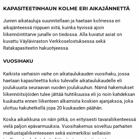
KAPASITEETINHAUN KOLME ERI AIKAJÄNNETTÄ
Junien aikatauluja suunnitellaan ja haetaan kolmessa eri
aikajänteessä riippuen siitä, kuinka hyvissä ajoin
liikennöintitarve junalle on tiedossa. Alla kuvatut asiat on
kuvattu Väyläviraston Verkkoselostuksessa sekä
Ratakapasiteetin hakuohjeessa.
VUOSIHAKU
Kaikista varhaisin vaihe on aikataulukauden vuosihaku, jossa
haetaan kapasiteettia koko tulevalle aikataulukaudelle eli
joulukuusta seuraavan vuoden joulukuuhun. Nämä hakemukset
liikennöitsijöiden tulee jättää huhtikuussa eli jo noin kahdeksan
kuukautta ennen liikenteen alkamista koskien ajanjaksoa, joka
ulottuu hakuhetkellä jopa 20 kuukauden päähän.
Koska aikaikkuna on näin pitkä, on erityisesti tavaraliikenteessä
vielä paljon epävarmuuksia. Vuosihakemus soveltuu parhaiten
matkustajaliikenteeseen sekä esimerkiksi sellaisiin