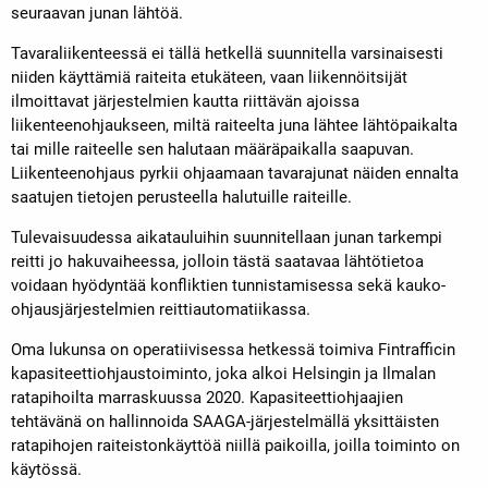
seuraavan junan lähtöä.
Tavaraliikenteessä ei tällä hetkellä suunnitella varsinaisesti
niiden käyttämiä raiteita etukäteen, vaan liikennöitsijät
ilmoittavat järjestelmien kautta riittävän ajoissa
liikenteenohjaukseen, miltä raiteelta juna lähtee lähtöpaikalta
tai mille raiteelle sen halutaan määräpaikalla saapuvan.
Liikenteenohjaus pyrkii ohjaamaan tavarajunat näiden ennalta
saatujen tietojen perusteella halutuille raiteille.
Tulevaisuudessa aikatauluihin suunnitellaan junan tarkempi
reitti jo hakuvaiheessa, jolloin tästä saatavaa lähtötietoa
voidaan hyödyntää konfliktien tunnistamisessa sekä kauko-
ohjausjärjestelmien reittiautomatiikassa.
Oma lukunsa on operatiivisessa hetkessä toimiva Fintrafficin
kapasiteettiohjaustoiminto, joka alkoi Helsingin ja Ilmalan
ratapihoilta marraskuussa 2020. Kapasiteettiohjaajien
tehtävänä on hallinnoida SAAGA-järjestelmällä yksittäisten
ratapihojen raiteistonkäyttöä niillä paikoilla, joilla toiminto on
käytössä.