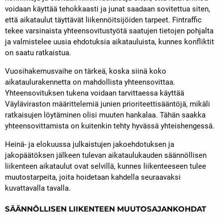
voidaan käyttää tehokkaasti ja junat saadaan sovitettua siten,
että aikataulut täyttävät liikennöitsijöiden tarpeet. Fintraffic
tekee varsinaista yhteensovitustyötä saatujen tietojen pohjalta
ja valmistelee uusia ehdotuksia aikatauluista, kunnes konfliktit
on saatu ratkaistua.
Vuosihakemusvaihe on tärkeä, koska siinä koko
aikataulurakennetta on mahdollista yhteensovittaa.
Yhteensovituksen tukena voidaan tarvittaessa käyttää
Väyläviraston määrittelemiä junien prioriteettisääntöjä, mikäli
ratkaisujen löytäminen olisi muuten hankalaa. Tähän saakka
yhteensovittamista on kuitenkin tehty hyvässä yhteishengessä.
Heinä- ja elokuussa julkaistujen jakoehdotuksen ja
jakopäätöksen jälkeen tulevan aikataulukauden säännöllisen
liikenteen aikataulut ovat selvillä, kunnes liikenteeseen tulee
muutostarpeita, joita hoidetaan kahdella seuraavaksi
kuvattavalla tavalla.
SÄÄNNÖLLISEN LIIKENTEEN MUUTOSAJANKOHDAT